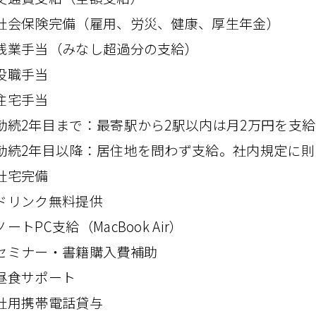
社会保険完備​（雇用、​​労災、​​健康、​​厚生年金）
残業手当​（みなし超過分の​​支給）
役職手当
住宅手当
続2年目まで​​：最寄駅から​​2駅以内は​​月2万円を​​支給
続2年目以降​​：居住地を​​問わず​​支給。​​社内規定に​​
社宅完備
ドリンク無料提供
ートPC支給​（MacBook Air）
セミナー・​書籍購入費補助
昼食サポート
社用携帯電話貸与