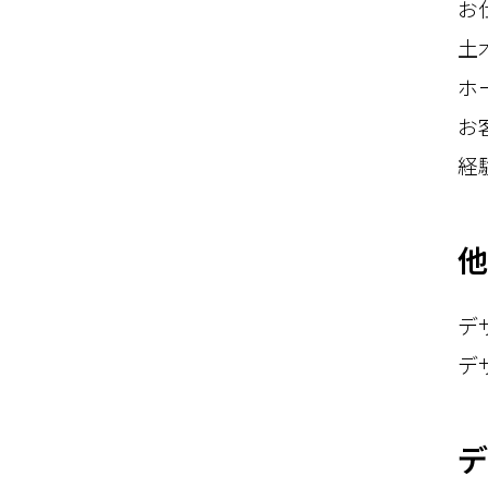
お
土
ホ
お
経
他
デ
デ
デ