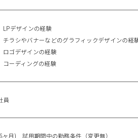
LPデザインの​経験
チラシや​バナーなどの​グラフィックデザインの​経
ロゴデザインの​経験
コーディングの​経験
社員
(6ヶ月) 試用期間中の​勤務条件​（変更無）