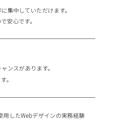
作に​集中していただけます。
ので​安心です。
​チャンスが​​あります。
ます。
aなどを​使用した​Webデザインの​実務経験​