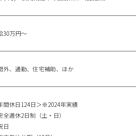
給30万円〜
間外、​通勤、​住宅補助、​ほか
年間​休日124日＞※2024年実績
完全週​​休2日制​（土・​日）
祝日