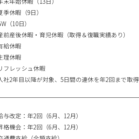
年末年始休暇​（13日）
夏季休暇​（9日）
GW​（10日）
産前産後休暇・育児休暇​（取得＆復職実績​あり）
有給休暇
生理休暇
リフレッシュ休暇
入社2年目以降が​​対象、​​5日間の​​連休を​​年2回まで​​
給与改定：年2回​（6月、​​12月）
格機会​：年2回​（6月、​​12月）
交通費支給​（全額​​支給）