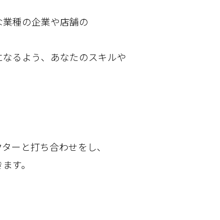
業種の​企業や​店舗の​
​なるよう、​あなたの​スキルや​
ターと​打ち合わせを​し、​
きます。