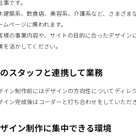
仕事です。
木建築系、​飲食店、​美容系、​介護系など、​さまざまな​
ームページに​携われます。
客様の​事業内容や、​サイトの​目的に​合った​デザインに
験を​活かしてください。
の​スタッフと​連携して​業務
ザイン制作前には​デザインの​方​向性に​ついて​ディレク
ザイン完成後は​コーダーと​打ち合わせを​していただ
ザイン制作に​集中できる​環境