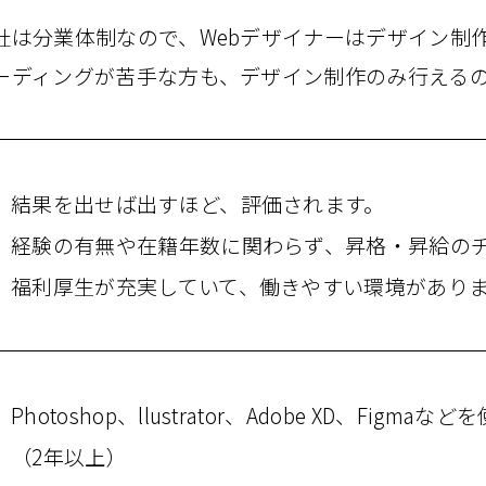
社は​分業体制なので、​Webデザイナーは​デザイン制
ーディングが​苦手な​方も、​デザイン制作のみ​行える
結果を​​出せば出すほど、​​評価されます。
経験の​​有無や​​在籍年数に​​関わらず、​​昇格・昇給の​
福利厚生が​充実していて、​働きやすい​環境が​あり
Photoshop、​llustrator、​Adobe XD、​Figm
（2年以上）